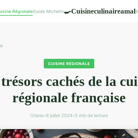
Cuisineculinaireamal
🍳
uisine Régionale
Guide Michelin
M
le
CUISINE RÉGIONALE
trésors cachés de la cu
régionale française
Oriane
•
9 juillet 2024
•
5 min de lecture