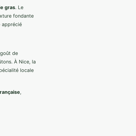
ie gras
. Le
exture fondante
é apprécié
agoût de
ûtons. À Nice, la
pécialité locale
française
,