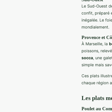
Le Sud-Ouest de
confit, préparé 
inégalée. Le foi
mondialement.
Provence et Cô
À Marseille, la
b
poissons, relevé
socca
, une gale
simple mais sav
Ces plats illustr
chaque région a
Les plats m
Poulet au Com