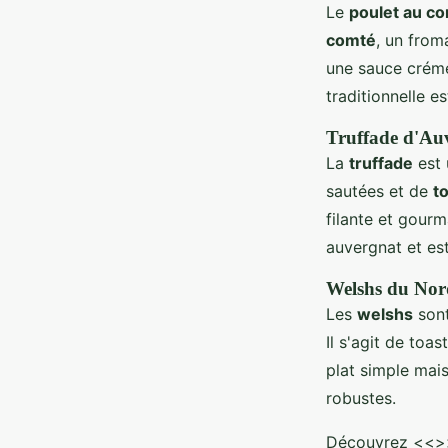
Le
poulet au c
comté
, un from
une sauce créme
traditionnelle 
Truffade d'Au
La
truffade
est 
sautées et de
t
filante et gour
auvergnat et es
Welshs du Nor
Les
welshs
sont
Il s'agit de toa
plat simple mai
robustes.
Découvrez <<
>