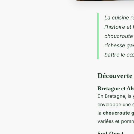
La cuisine 
l'histoire e
choucroute 
richesse ga
battre le c
Découverte 
Bretagne et Al
En Bretagne, la
enveloppe une s
la
choucroute g
variées et pomme
Sud-Ouest