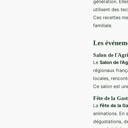
génération. Ell
utilisent des te
Ces recettes met
familiale.
Les événeme
Salon de l'Agri
Le
Salon de l'Ag
régionaux frança
locales, rencon
Ce salon est un
Fête de la Gas
La
Fête de la G
animations. En 
dégustations, d