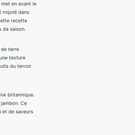
 met en avant le
t mijoté dans
ette recette
 de saison.
de terre
 une texture
its du terroir
ine britannique.
e jambon. Ce
u et de saveurs