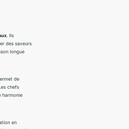
aux
. Ils
er des saveurs
sson longue
permet de
Les chefs
e harmonie
ation en