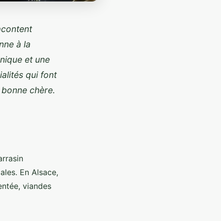
acontent
onne à la
unique et une
lités qui font
e bonne chère.
arrasin
ales. En Alsace,
entée, viandes