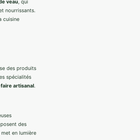
de veau
, qui
et nourrissants.
a cuisine
se des produits
es spécialités
faire artisanal
.
euses
oposent des
t met en lumière