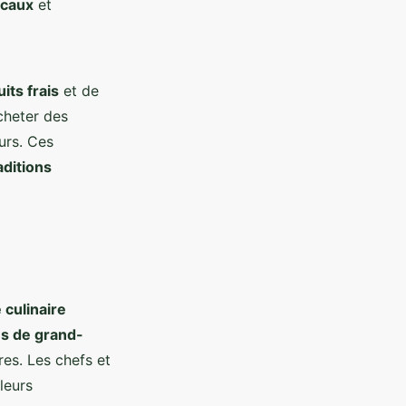
ocaux
et
its frais
et de
cheter des
urs. Ces
aditions
 culinaire
es de grand-
res. Les chefs et
leurs