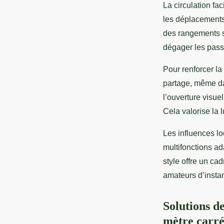
La circulation fa
les déplacements
des rangements s
dégager les pas
Pour renforcer la
partage, même da
l’ouverture visuel
Cela valorise la 
Les influences lo
multifonctions ad
style offre un ca
amateurs d’instan
Solutions d
mètre carr