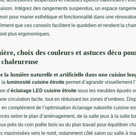
aison. Intégrez des rangements suspendus, un espace rangeme
noir pour marier esthétique et fonctionnalité dans une rénovatio
firment que ces conseils facilitent le quotidien et rendent la cha
nord plus ergonomiques.
ière, choix des couleurs et astuces déco pou
 chaleureuse
 la lumière naturelle et artificielle dans une cuisine lo
x la
luminosité cuisine étroite
permet d’agrandir visuellement l
ion d’
éclairage LED cuisine étroite
sous les meubles épurés ou
une circulation facile, tout en réduisant les zones d’ombres. Dis
ne en complément de l’optimisation éclairage naturelle cuisine est 
urces selon le plan d’aménagement, de la salle jeux à la salle ba
ux près du coin poêle bois ou du plan travail pour équilibrer c
es maximisées vers le nord, notamment côté salon ou salle à ma