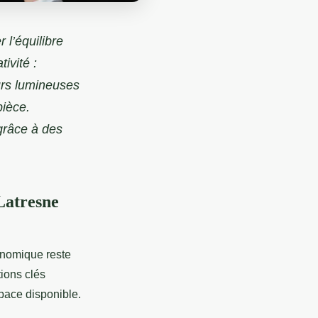
 l’équilibre
tivité :
urs lumineuses
pièce.
grâce à des
Latresne
gonomique reste
tions clés
space disponible.