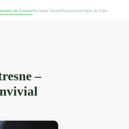
tériels de Cuisine
Recettes Santé
Restaurants
Table de Fête
tresne –
nvivial