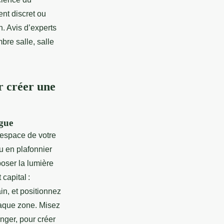
nt discret ou
n. Avis d’experts
mbre salle, salle
r créer une
ngue
’espace de votre
 en plafonnier
poser la lumière
capital :
in, et positionnez
haque zone. Misez
nger, pour créer