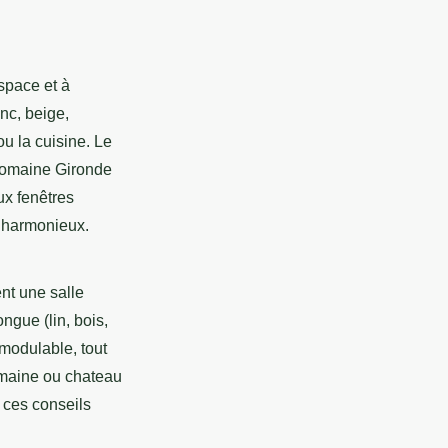
space et à
anc, beige,
ou la cuisine. Le
 domaine Gironde
ux fenêtres
 harmonieux.
nt une salle
ngue (lin, bois,
modulable, tout
domaine ou chateau
z ces conseils