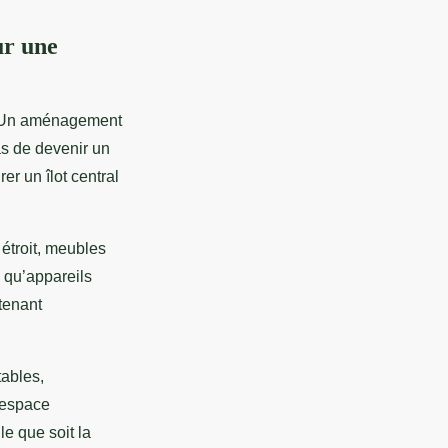
ur une
té. Un aménagement
as de devenir un
er un îlot central
 étroit, meubles
s qu’appareils
tenant
tables,
n espace
le que soit la