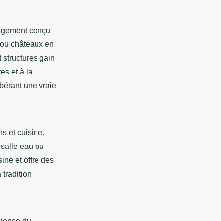
nagement conçu
 ou châteaux en
 structures gain
es et à la
libérant une vraie
ns et cuisine.
 salle eau ou
sine et offre des
 tradition
cience du