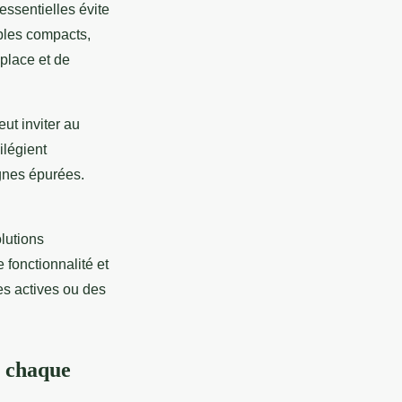
essentielles évite
bles compacts,
place et de
eut inviter au
ilégient
lignes épurées.
olutions
fonctionnalité et
es actives ou des
r chaque