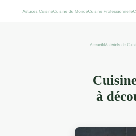
Astuces Cuisine
Cuisine du Monde
Cuisine Professionnelle
C
Accueil
›
Matériels de Cuis
Cuisine
à déco