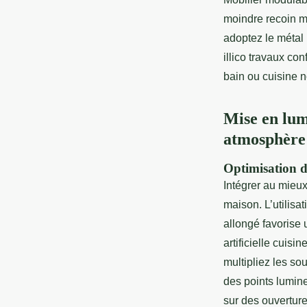
moindre recoin m
adoptez le métal 
illico travaux con
bain ou cuisine 
Mise en lum
atmosphère
Optimisation de
Intégrer au mieu
maison. L’utilisat
allongé favorise 
artificielle cuisi
multipliez les so
des points lumine
sur des ouvertur