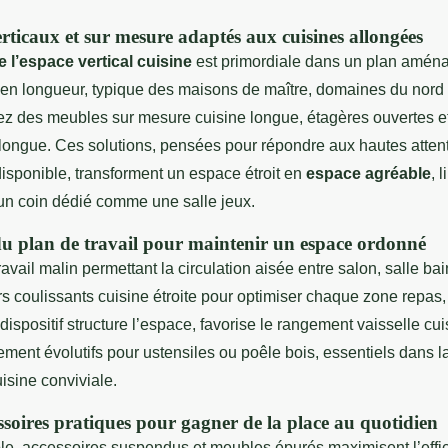
ticaux et sur mesure adaptés aux cuisines allongées
e l’espace vertical cuisine
est primordiale dans un plan amé
 en longueur, typique des maisons de maître, domaines du nord
ez des meubles sur mesure cuisine longue, étagères ouvertes et
longue. Ces solutions, pensées pour répondre aux hautes attent
isponible, transforment un espace étroit en
espace agréable
, 
un coin dédié comme une salle jeux.
u plan de travail pour maintenir un espace ordonné
ravail malin permettant la circulation aisée entre salon, salle bai
oirs coulissants cuisine étroite pour optimiser chaque zone repas,
dispositif structure l’espace, favorise le rangement vaisselle cui
ent évolutifs pour ustensiles ou poêle bois, essentiels dans la
uisine conviviale.
ssoires pratiques pour gagner de la place au quotidien
le, accessoires suspendus et meubles épurés maximisent l’effi