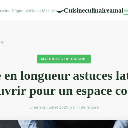
Cuisineculinaireamal
🍳
uisine Régionale
Guide Michelin
Ma
ine
MATÉRIELS DE CUISINE
 en longueur astuces la
uvrir pour un espace co
Oriane
•
16 juillet 2025
•
5 min de lecture