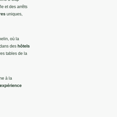
le et des arrêts
res
uniques,
elin, où la
z dans des
hôtels
res tables de la
ne à la
expérience