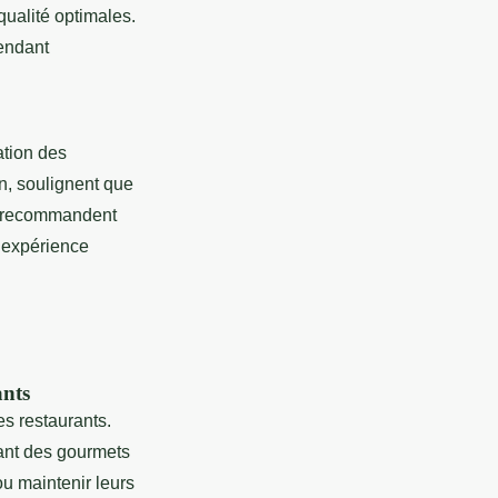
qualité optimales.
rendant
sation des
n, soulignent que
ls recommandent
 expérience
ants
es restaurants.
rant des gourmets
ou maintenir leurs