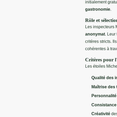
initialement grat
gastronomie
.
Rôle et sélecti
Les inspecteurs M
anonymat
. Leur
critères stricts. 
cohérentes à trav
Critères pour l
Les étoiles Michel
Qualité des 
Maîtrise des
Personnalité
Consistance
Créativité
des