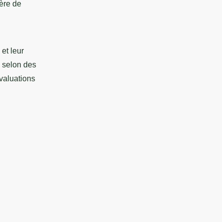
ière de
et leur
s selon des
évaluations