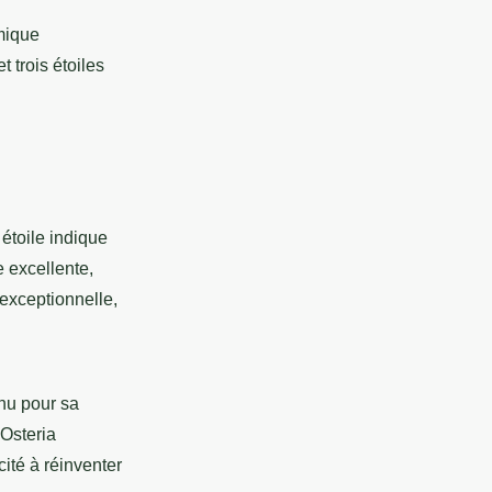
omique
 trois étoiles
 étoile indique
e excellente,
 exceptionnelle,
nnu pour sa
'Osteria
ité à réinventer