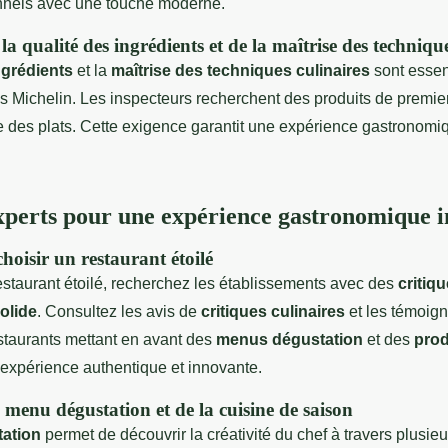
ionnels avec une touche moderne.
a qualité des ingrédients et de la maîtrise des technique
ngrédients
et la
maîtrise des techniques culinaires
sont essen
es Michelin. Les inspecteurs recherchent des produits de premie
e des plats. Cette exigence garantit une expérience gastronomi
xperts pour une expérience gastronomique i
hoisir un restaurant étoilé
estaurant étoilé, recherchez les établissements avec des
critiq
olide
. Consultez les avis de
critiques culinaires
et les témoign
estaurants mettant en avant des
menus dégustation
et des
prod
 expérience authentique et innovante.
menu dégustation et de la cuisine de saison
ation
permet de découvrir la créativité du chef à travers plusieurs