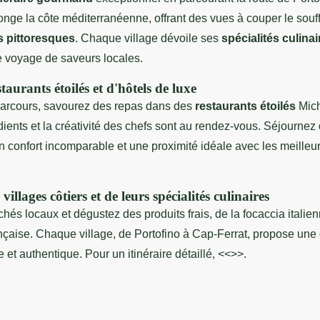
 longe la côte méditerranéenne, offrant des vues à couper le souff
s pittoresques
. Chaque village dévoile ses
spécialités culinai
e voyage de saveurs locales.
staurants étoilés et d'hôtels de luxe
parcours, savourez des repas dans des
restaurants étoilés
Mich
dients et la créativité des chefs sont au rendez-vous. Séjourne
 un confort incomparable et une proximité idéale avec les meilleu
illages côtiers et de leurs spécialités culinaires
hés locaux et dégustez des produits frais, de la focaccia italien
ançaise. Chaque village, de Portofino à Cap-Ferrat, propose une
e et authentique. Pour un itinéraire détaillé, <<
>>.