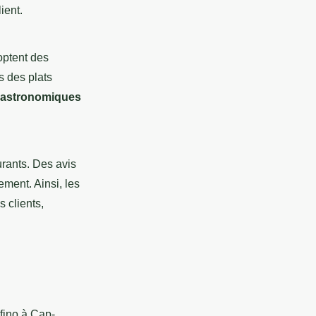
ient.
optent des
s des plats
gastronomiques
urants. Des avis
sement. Ainsi, les
 clients,
fino à Cap-