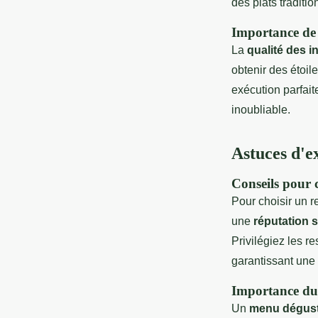
des plats tradit
Importance de l
La
qualité des i
obtenir des étoil
exécution parfait
inoubliable.
Astuces d'e
Conseils pour c
Pour choisir un r
une
réputation s
Privilégiez les r
garantissant une
Importance du 
Un
menu dégust