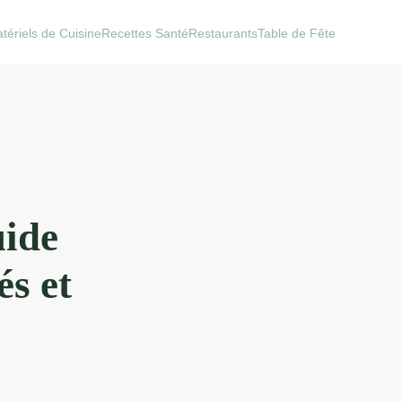
tériels de Cuisine
Recettes Santé
Restaurants
Table de Fête
uide
és et