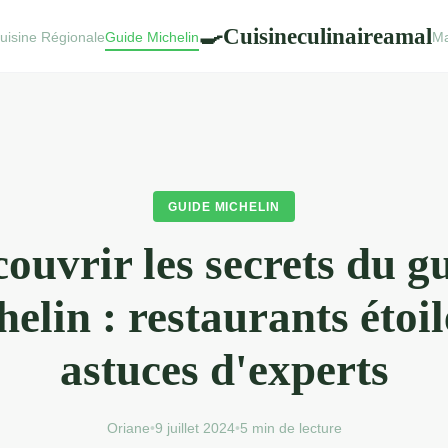
Cuisineculinaireamal
🍳
uisine Régionale
Guide Michelin
Ma
GUIDE MICHELIN
ouvrir les secrets du g
elin : restaurants étoil
astuces d'experts
Oriane
•
9 juillet 2024
•
5 min de lecture