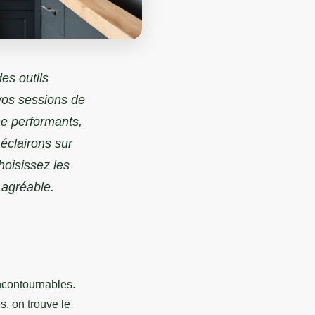
es outils
 vos sessions de
ne performants,
éclairons sur
hoisissez les
 agréable.
ncontournables.
s, on trouve le