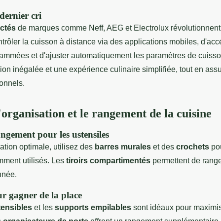
dernier cri
ctés
de marques comme Neff, AEG et Electrolux révolutionnent l
trôler la cuisson à distance via des applications mobiles, d'ac
rammées et d'ajuster automatiquement les paramètres de cuisso
sion inégalée et une expérience culinaire simplifiée, tout en ass
ionnels.
'organisation et le rangement de la cuisine
angement pour les ustensiles
tion optimale, utilisez des
barres murales
et des
crochets
pou
mment utilisés. Les
tiroirs compartimentés
permettent de ranger
nnée.
ur gagner de la place
tensibles
et les
supports empilables
sont idéaux pour maximis