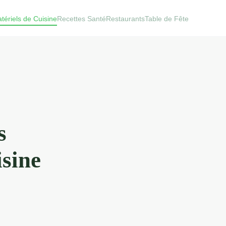
tériels de Cuisine
Recettes Santé
Restaurants
Table de Fête
s
isine