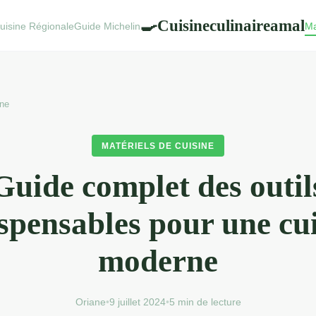
Cuisineculinaireamal
🍳
uisine Régionale
Guide Michelin
Ma
ine
MATÉRIELS DE CUISINE
Guide complet des outil
spensables pour une cu
moderne
Oriane
•
9 juillet 2024
•
5 min de lecture