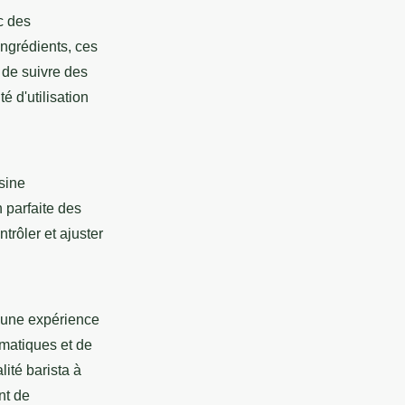
c des
ingrédients, ces
 de suivre des
é d'utilisation
sine
 parfaite des
trôler et ajuster
r une expérience
matiques et de
ité barista à
nt de