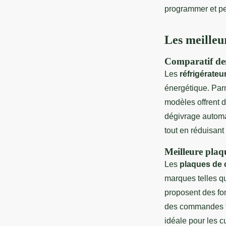
programmer et pe
Les meilleu
Comparatif des
Les
réfrigérate
énergétique. Par
modèles offrent 
dégivrage automat
tout en réduisan
Meilleure plaq
Les
plaques de 
marques telles q
proposent des fo
des commandes ta
idéale pour les c