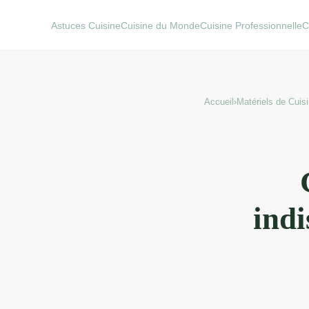
Astuces Cuisine
Cuisine du Monde
Cuisine Professionnelle
C
Accueil
›
Matériels de Cuis
indi