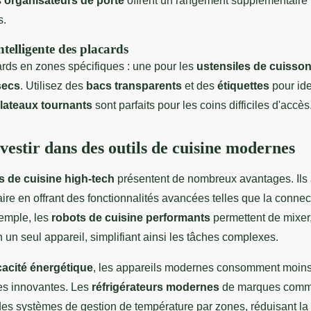
s
organisateurs de porte
offrent un rangement supplémentaire 
s.
telligente des placards
ards en zones spécifiques : une pour les
ustensiles de cuisso
secs
. Utilisez des
bacs transparents
et des
étiquettes
pour ide
lateaux tournants
sont parfaits pour les coins difficiles d'accès
vestir dans des outils de cuisine modernes
 de cuisine high-tech
présentent de nombreux avantages. Ils 
ire en offrant des fonctionnalités avancées telles que la connecti
xemple, les
robots de cuisine performants
permettent de mixer,
n un seul appareil, simplifiant ainsi les tâches complexes.
icacité énergétique
, les appareils modernes consomment moins
es innovantes. Les
réfrigérateurs modernes
de marques comm
des systèmes de gestion de température par zones, réduisant 