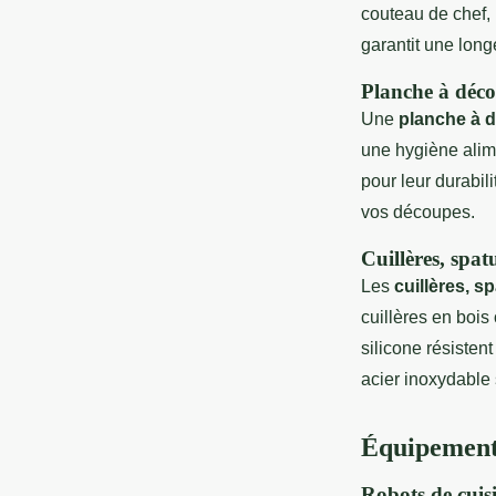
couteau de chef, 
garantit une long
Planche à déco
Une
planche à d
une hygiène alim
pour leur durabili
vos découpes.
Cuillères, spatu
Les
cuillères, s
cuillères en bois
silicone résisten
acier inoxydable 
Équipements
Robots de cuis