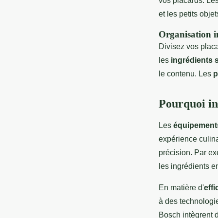
vos placards. Le
et les petits objet
Organisation in
Divisez vos plac
les
ingrédients 
le contenu. Les
p
Pourquoi in
Les
équipements
expérience culina
précision. Par e
les ingrédients e
En matière d'
eff
à des technologi
Bosch intègrent 