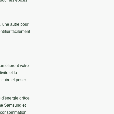
pour les épices
n
, une autre pour
ntifier facilement
.
améliorent votre
vité et la
 cuire et peser
 d'énergie grâce
e Samsung et
la consommation