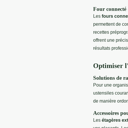
Four connecté 
Les
fours conne
permettent de con
recettes préprog
offrent une préci
résultats profess
Optimiser l
Solutions de r
Pour une organisa
ustensiles coura
de manière ordo
Accessoires po
Les
étagères ex