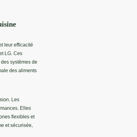
isine
 leur efficacité
et LG. Ces
, des systèmes de
male des aliments
ision. Les
rmances. Elles
nes flexibles et
e et sécurisée,