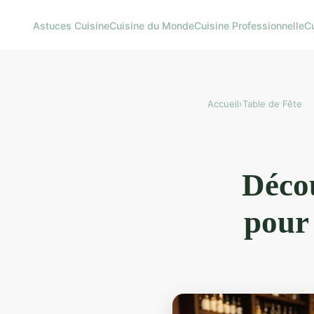
Astuces Cuisine
Cuisine du Monde
Cuisine Professionnelle
C
Accueil
›
Table de Fête
Décou
pour