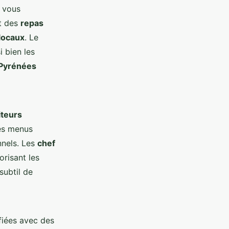
 vous
nt des
repas
locaux
. Le
 bien les
Pyrénées
iteurs
es menus
nnels. Les
chef
orisant les
subtil de
fiées avec des