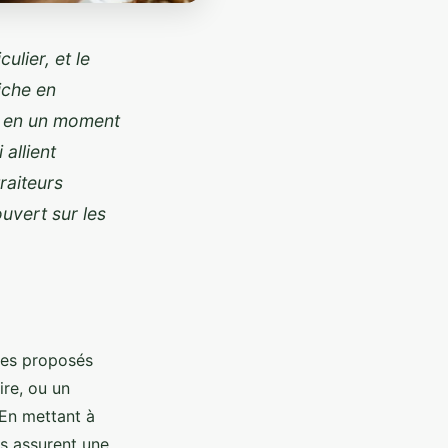
ulier, et le
riche en
n en un moment
allient
raiteurs
uvert sur les
ices proposés
ire, ou un
 En mettant à
rs assurent une