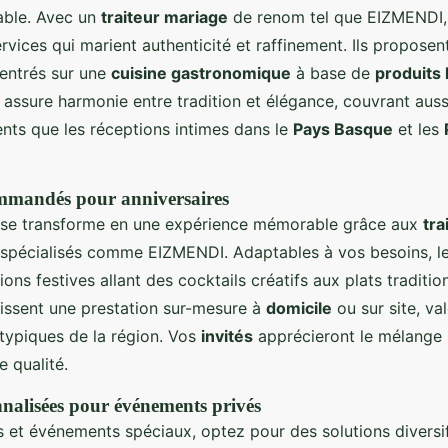
able. Avec un
traiteur mariage
de renom tel que EIZMENDI,
rvices qui marient authenticité et raffinement. Ils propose
centrés sur une
cuisine gastronomique
à base de
produits 
assure harmonie entre tradition et élégance, couvrant aussi
ts que les réceptions intimes dans le
Pays Basque
et les
ommandés pour anniversaires
e se transforme en une expérience mémorable grâce aux
tra
spécialisés comme EIZMENDI. Adaptables à vos besoins, l
ions festives allant des cocktails créatifs aux plats traditio
issent une prestation sur-mesure à
domicile
ou sur site, val
typiques de la région. Vos
invités
apprécieront le mélange 
e qualité.
nalisées pour événements privés
s et événements spéciaux, optez pour des solutions diversi