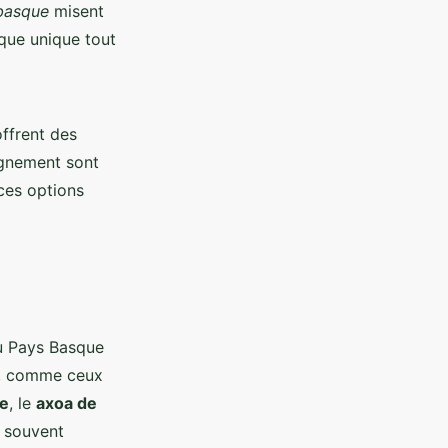
basque
misent
que unique tout
offrent des
agnement sont
ces options
du Pays Basque
ts, comme ceux
se
, le
axoa de
 souvent