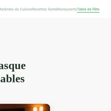
atériels de Cuisine
Recettes Santé
Restaurants
Table de Fête
basque
ables