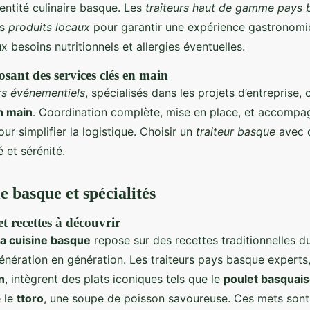
identité culinaire basque. Les
traiteurs haut de gamme pays 
es
produits locaux
pour garantir une expérience gastronomi
 besoins nutritionnels et allergies éventuelles.
sant des services clés en main
urs événementiels
, spécialisés dans les projets d’entreprise, 
n main
. Coordination complète, mise en place, et accomp
our simplifier la logistique. Choisir un
traiteur basque
avec 
é et sérénité.
 basque et spécialités
et recettes à découvrir
la cuisine basque
repose sur des recettes traditionnelles 
énération en génération. Les traiteurs pays basque exper
n
, intègrent des plats iconiques tels que le
poulet basquai
e le
ttoro
, une soupe de poisson savoureuse. Ces mets sont