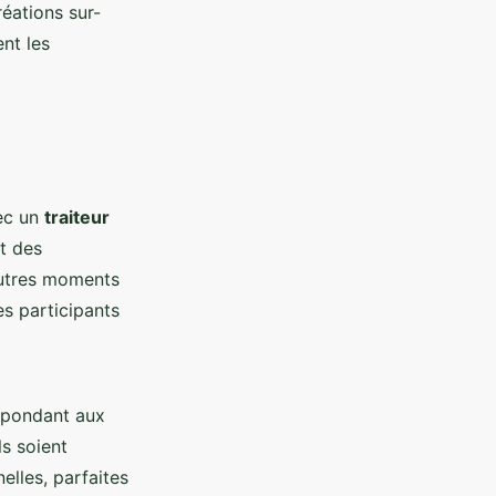
éations sur-
ent les
vec un
traiteur
nt des
autres moments
les participants
épondant aux
s soient
elles, parfaites