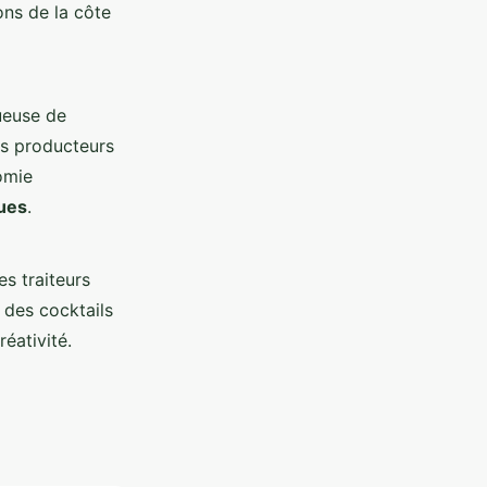
ons de la côte
ueuse de
es producteurs
omie
ues
.
es traiteurs
 des cocktails
réativité.