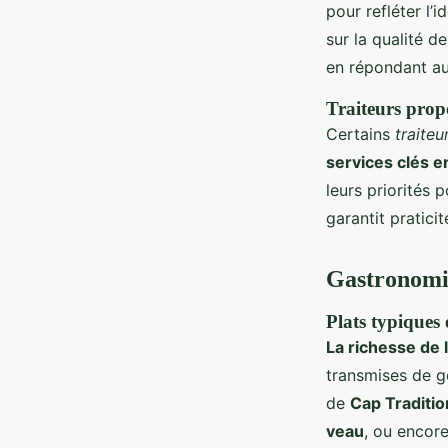
pour refléter l’
sur la qualité d
en répondant aux
Traiteurs propo
Certains
traite
services clés e
leurs priorités p
garantit praticit
Gastronomie
Plats typiques 
La richesse de 
transmises de g
de
Cap Traditio
veau
, ou encor