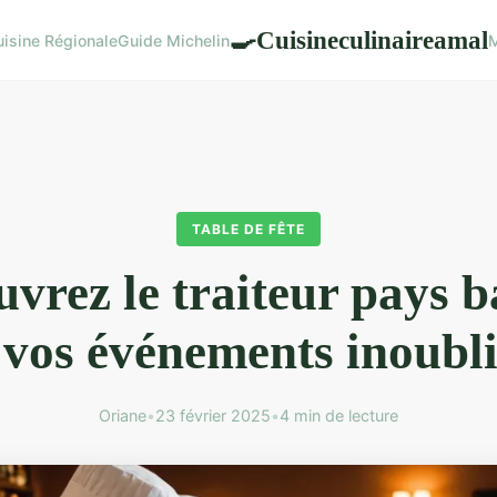
Cuisineculinaireamal
🍳
uisine Régionale
Guide Michelin
M
TABLE DE FÊTE
vrez le traiteur pays 
 vos événements inoubli
Oriane
•
23 février 2025
•
4 min de lecture