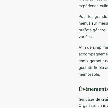
expérience culi
Pour les grands
menus sur mesur
buffets généreux
variées.
Afin de simplifi
accompagnement 
choix garantit 
gustatif fidèle 
mémorable.
Événements 
Services de tr
Organiser un
ma