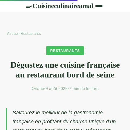
Cuisineculinaireamal
🍳
Accueil
›
Restaurants
RESTAURANTS
Dégustez une cuisine française
au restaurant bord de seine
Oriane
•
9 août 2025
•
7 min de lecture
Savourez le meilleur de la gastronomie
française en profitant du charme unique d’un